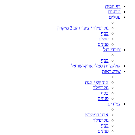
דף הבית
טבעות
עגילים
גולדפילד / ציפוי זהב 2 מיקרון
כסף
סטים
פנינים
צמידי רגל
כסף
קולקציית סמלי ארץ-ישראל
שרשראות
אוניקס / אגת
גולדפילד
כסף
פנינים
צמידים
אבני המטייט
גולדפילד
כסף
פנינים