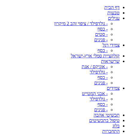
דף הבית
טבעות
עגילים
- גולדפילד / ציפוי זהב 2 מיקרון
- כסף
- סטים
- פנינים
צמידי רגל
- כסף
קולקציית סמלי ארץ-ישראל
שרשראות
- אוניקס / אגת
- גולדפילד
- כסף
- פנינים
צמידים
- אבני המטייט
- גולדפילד
- כסף
- פנינים
תכשיטי אהבה
טיפול בתכשיטים
בלוג
התחברות