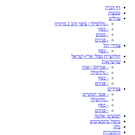
דף הבית
טבעות
עגילים
- גולדפילד / ציפוי זהב 2 מיקרון
- כסף
- סטים
- פנינים
צמידי רגל
- כסף
קולקציית סמלי ארץ-ישראל
שרשראות
- אוניקס / אגת
- גולדפילד
- כסף
- פנינים
צמידים
- אבני המטייט
- גולדפילד
- כסף
- פנינים
תכשיטי אהבה
טיפול בתכשיטים
בלוג
התחברות