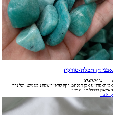
אבני חן תכלת/טורקיז
נוצר ב 07/03/2024
אבן האמזונייט-אבן תכלת/טורקיז יפהפייה.שמה נובע משמו של נהר
האמאזון בברזיל.מכונה “אבן...
קרא עוד