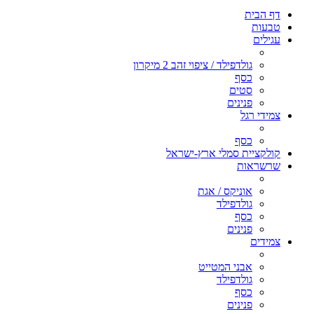
דף הבית
טבעות
עגילים
גולדפילד / ציפוי זהב 2 מיקרון
כסף
סטים
פנינים
צמידי רגל
כסף
קולקציית סמלי ארץ-ישראל
שרשראות
אוניקס / אגת
גולדפילד
כסף
פנינים
צמידים
אבני המטייט
גולדפילד
כסף
פנינים