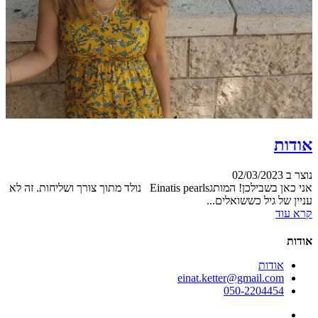
אודות
נוצר ב 02/03/2023
אני כאן בשבילכן! המותגEinatis pearls נולד מתוך צורך ושליחות. זה לא
עניין של גיל כששואלים...
קרא עוד
אודות
אודות
einat.ketter@gmail.com
050-2204454