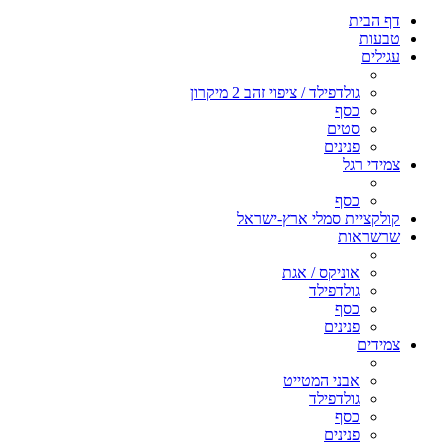
דף הבית
טבעות
עגילים
גולדפילד / ציפוי זהב 2 מיקרון
כסף
סטים
פנינים
צמידי רגל
כסף
קולקציית סמלי ארץ-ישראל
שרשראות
אוניקס / אגת
גולדפילד
כסף
פנינים
צמידים
אבני המטייט
גולדפילד
כסף
פנינים