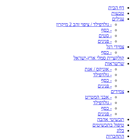
דף הבית
טבעות
עגילים
- גולדפילד / ציפוי זהב 2 מיקרון
- כסף
- סטים
- פנינים
צמידי רגל
- כסף
קולקציית סמלי ארץ-ישראל
שרשראות
- אוניקס / אגת
- גולדפילד
- כסף
- פנינים
צמידים
- אבני המטייט
- גולדפילד
- כסף
- פנינים
תכשיטי אהבה
טיפול בתכשיטים
בלוג
התחברות