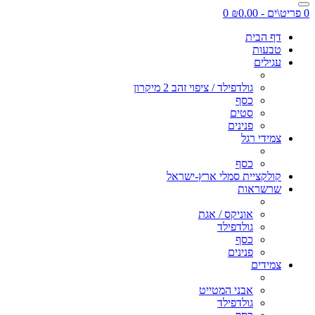
0 פריט\ים - ₪0.00
0
דף הבית
טבעות
עגילים
גולדפילד / ציפוי זהב 2 מיקרון
כסף
סטים
פנינים
צמידי רגל
כסף
קולקציית סמלי ארץ-ישראל
שרשראות
אוניקס / אגת
גולדפילד
כסף
פנינים
צמידים
אבני המטייט
גולדפילד