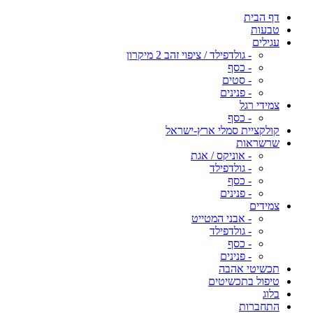
דף הבית
טבעות
עגילים
- גולדפילד / ציפוי זהב 2 מיקרון
- כסף
- סטים
- פנינים
צמידי רגל
- כסף
קולקציית סמלי ארץ-ישראל
שרשראות
- אוניקס / אגת
- גולדפילד
- כסף
- פנינים
צמידים
- אבני המטייט
- גולדפילד
- כסף
- פנינים
תכשיטי אהבה
טיפול בתכשיטים
בלוג
התחברות