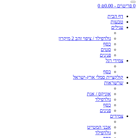
0 פריט\ים - ₪0.00
0
דף הבית
טבעות
עגילים
גולדפילד / ציפוי זהב 2 מיקרון
כסף
סטים
פנינים
צמידי רגל
כסף
קולקציית סמלי ארץ-ישראל
שרשראות
אוניקס / אגת
גולדפילד
כסף
פנינים
צמידים
אבני המטייט
גולדפילד