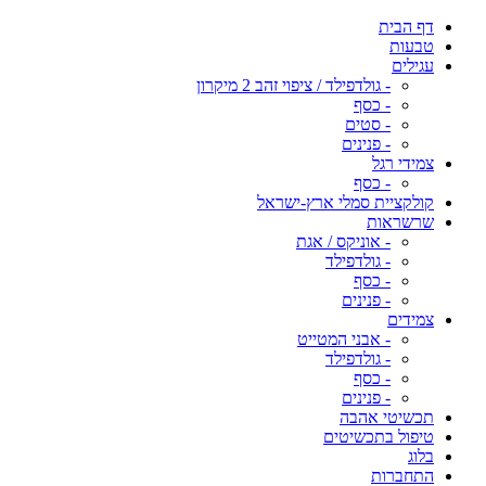
דף הבית
טבעות
עגילים
- גולדפילד / ציפוי זהב 2 מיקרון
- כסף
- סטים
- פנינים
צמידי רגל
- כסף
קולקציית סמלי ארץ-ישראל
שרשראות
- אוניקס / אגת
- גולדפילד
- כסף
- פנינים
צמידים
- אבני המטייט
- גולדפילד
- כסף
- פנינים
תכשיטי אהבה
טיפול בתכשיטים
בלוג
התחברות