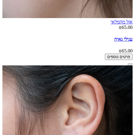
אזל מהמלאי
₪65.00
עגילי גאיה
₪65.00
פרטים נוספים