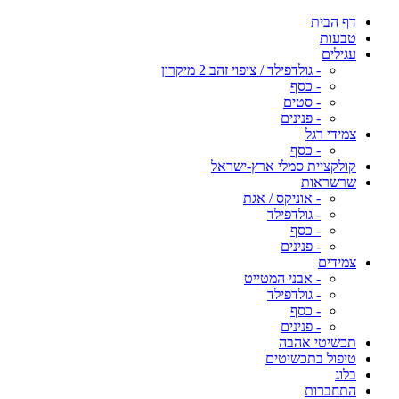
דף הבית
טבעות
עגילים
- גולדפילד / ציפוי זהב 2 מיקרון
- כסף
- סטים
- פנינים
צמידי רגל
- כסף
קולקציית סמלי ארץ-ישראל
שרשראות
- אוניקס / אגת
- גולדפילד
- כסף
- פנינים
צמידים
- אבני המטייט
- גולדפילד
- כסף
- פנינים
תכשיטי אהבה
טיפול בתכשיטים
בלוג
התחברות