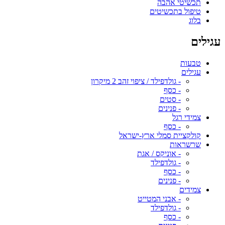
תכשיטי אהבה
טיפול בתכשיטים
בלוג
עגילים
טבעות
עגילים
- גולדפילד / ציפוי זהב 2 מיקרון
- כסף
- סטים
- פנינים
צמידי רגל
- כסף
קולקציית סמלי ארץ-ישראל
שרשראות
- אוניקס / אגת
- גולדפילד
- כסף
- פנינים
צמידים
- אבני המטייט
- גולדפילד
- כסף