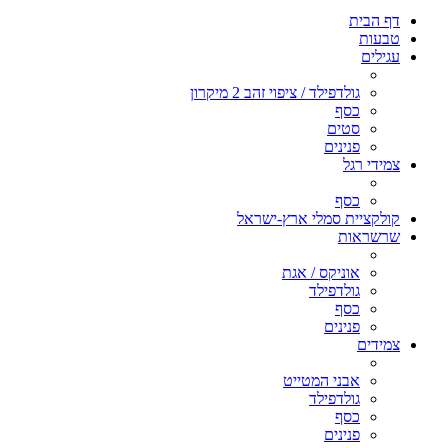
דף הבית
טבעות
עגילים
גולדפילד / ציפוי זהב 2 מיקרון
כסף
סטים
פנינים
צמידי רגל
כסף
קולקציית סמלי ארץ-ישראל
שרשראות
אוניקס / אגת
גולדפילד
כסף
פנינים
צמידים
אבני המטייט
גולדפילד
כסף
פנינים