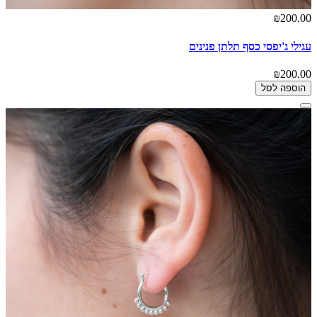
₪200.00
עגילי ג'יפסי כסף תלתן פנינים
₪200.00
הוספה לסל