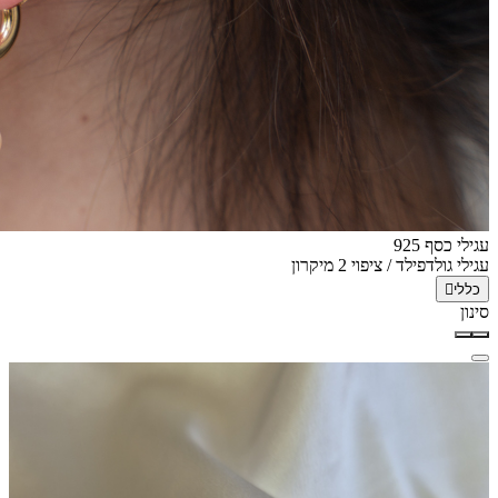
עגילי כסף 925
עגילי גולדפילד / ציפוי 2 מיקרון
כללי
סינון