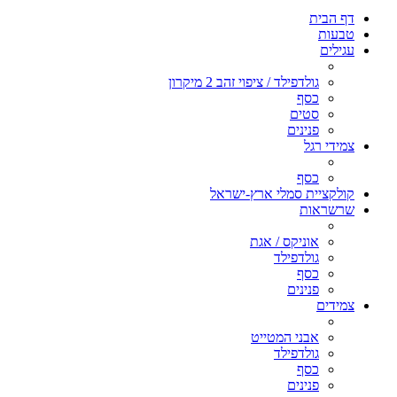
דף הבית
טבעות
עגילים
גולדפילד / ציפוי זהב 2 מיקרון
כסף
סטים
פנינים
צמידי רגל
כסף
קולקציית סמלי ארץ-ישראל
שרשראות
אוניקס / אגת
גולדפילד
כסף
פנינים
צמידים
אבני המטייט
גולדפילד
כסף
פנינים