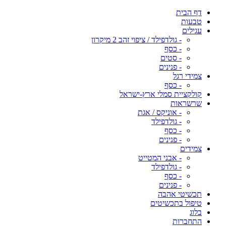
דף הבית
טבעות
עגילים
- גולדפילד / ציפוי זהב 2 מיקרון
- כסף
- סטים
- פנינים
צמידי רגל
- כסף
קולקציית סמלי ארץ-ישראל
שרשראות
- אוניקס / אגת
- גולדפילד
- כסף
- פנינים
צמידים
- אבני המטייט
- גולדפילד
- כסף
- פנינים
תכשיטי אהבה
טיפול בתכשיטים
בלוג
התחברות