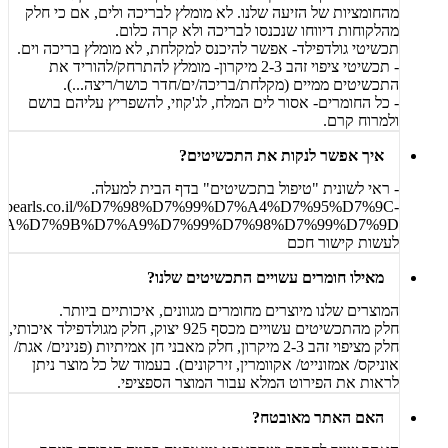
מהחומציות של הזיעה שלנו. לא מומלץ לבריכה ולים, אם כי חלק
מהלקוחות דיווחו שנכנסו לבריכה ולא קרה כלום.
תכשיטי גולדפילד- אפשר להיכנס למקלחת, לא מומלץ בריכה וים.
- תכשיטי ציפוי זהב 2-3 מיקרון- מומלץ להתרחק/להוריד את
התכשיטים ממיים (מקלחת/בריכה/ים/חדר כושר/ריצה...).
- כל החומרים- אסור לים המלח, לג'קוזי, להשפריץ עליהם בושם
ולמרוח קרם.
איך אפשר לנקות את התכשיטים?
- ראי לשונית "טיפול בתכשיטים" בדף הבית למעלה.
inatispearls.co.il/%D7%98%D7%99%D7%A4%D7%95%D7%9C-
A%D7%9B%D7%A9%D7%99%D7%98%D7%99%D7%9D/
לעשות קישור חכם
מאילו חומרים עשויים התכשיטים שלנו?
המוצרים שלנו מיוצרים מחומרים מגוונים, איכותיים ביותר.
חלק מהתכשיטים עשויים מכסף 925 יצוק, חלק מגולדפילד איכותי,
חלק מציפוי זהב 2-3 מיקרון, חלק מאבני חן אמיתיות (פנינים/ אגת/
אוניקס/ אמזונייט/ אקוומרין, זירקונים). בעמוד של כל מוצר ניתן
לראות את הפירוט המלא עבור המוצר הספציפי.
האם האתר מאובטח?