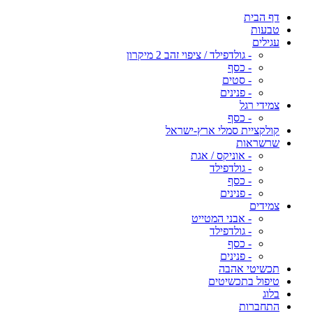
דף הבית
טבעות
עגילים
- גולדפילד / ציפוי זהב 2 מיקרון
- כסף
- סטים
- פנינים
צמידי רגל
- כסף
קולקציית סמלי ארץ-ישראל
שרשראות
- אוניקס / אגת
- גולדפילד
- כסף
- פנינים
צמידים
- אבני המטייט
- גולדפילד
- כסף
- פנינים
תכשיטי אהבה
טיפול בתכשיטים
בלוג
התחברות