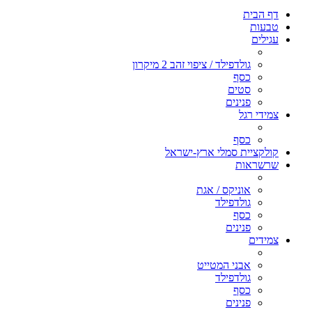
דף הבית
טבעות
עגילים
גולדפילד / ציפוי זהב 2 מיקרון
כסף
סטים
פנינים
צמידי רגל
כסף
קולקציית סמלי ארץ-ישראל
שרשראות
אוניקס / אגת
גולדפילד
כסף
פנינים
צמידים
אבני המטייט
גולדפילד
כסף
פנינים