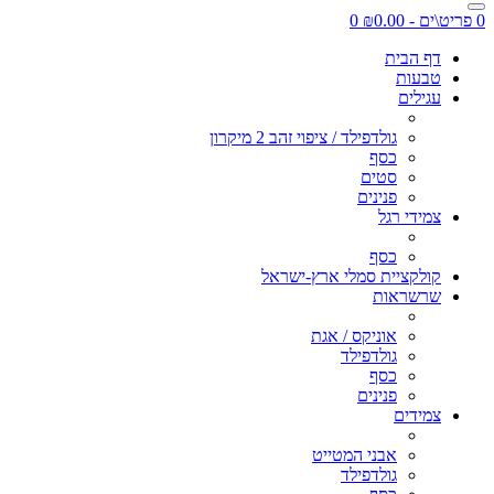
0 פריט\ים - ₪0.00
0
דף הבית
טבעות
עגילים
גולדפילד / ציפוי זהב 2 מיקרון
כסף
סטים
פנינים
צמידי רגל
כסף
קולקציית סמלי ארץ-ישראל
שרשראות
אוניקס / אגת
גולדפילד
כסף
פנינים
צמידים
אבני המטייט
גולדפילד