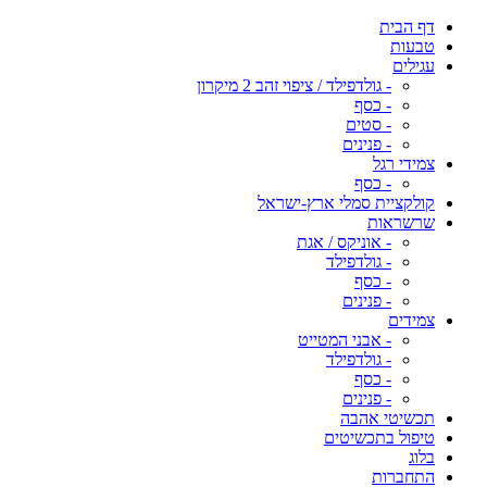
דף הבית
טבעות
עגילים
- גולדפילד / ציפוי זהב 2 מיקרון
- כסף
- סטים
- פנינים
צמידי רגל
- כסף
קולקציית סמלי ארץ-ישראל
שרשראות
- אוניקס / אגת
- גולדפילד
- כסף
- פנינים
צמידים
- אבני המטייט
- גולדפילד
- כסף
- פנינים
תכשיטי אהבה
טיפול בתכשיטים
בלוג
התחברות