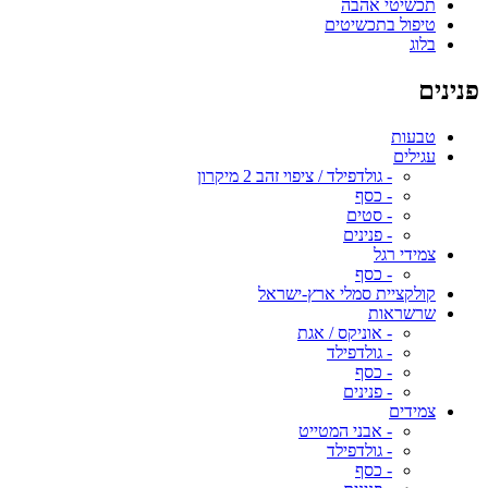
תכשיטי אהבה
טיפול בתכשיטים
בלוג
פנינים
טבעות
עגילים
- גולדפילד / ציפוי זהב 2 מיקרון
- כסף
- סטים
- פנינים
צמידי רגל
- כסף
קולקציית סמלי ארץ-ישראל
שרשראות
- אוניקס / אגת
- גולדפילד
- כסף
- פנינים
צמידים
- אבני המטייט
- גולדפילד
- כסף