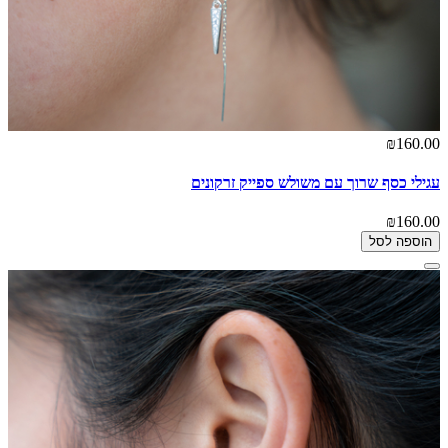
₪160.00
עגילי כסף שרוך עם משולש ספייק זרקונים
₪160.00
הוספה לסל