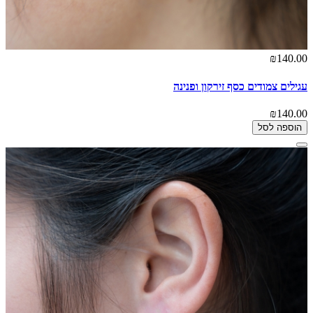
₪140.00
עגילים צמודים כסף זירקון ופנינה
₪140.00
הוספה לסל