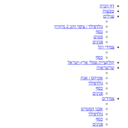
דף הבית
טבעות
עגילים
גולדפילד / ציפוי זהב 2 מיקרון
כסף
סטים
פנינים
צמידי רגל
כסף
קולקציית סמלי ארץ-ישראל
שרשראות
אוניקס / אגת
גולדפילד
כסף
פנינים
צמידים
אבני המטייט
גולדפילד
כסף
פנינים