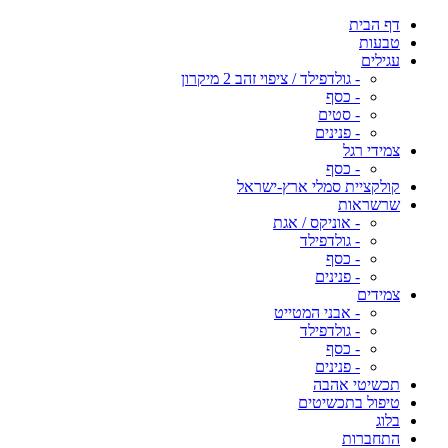
דף הבית
טבעות
עגילים
- גולדפילד / ציפוי זהב 2 מיקרון
- כסף
- סטים
- פנינים
צמידי רגל
- כסף
קולקציית סמלי ארץ-ישראל
שרשראות
- אוניקס / אגת
- גולדפילד
- כסף
- פנינים
צמידים
- אבני המטייט
- גולדפילד
- כסף
- פנינים
תכשיטי אהבה
טיפול בתכשיטים
בלוג
התחברות