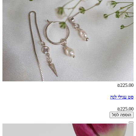
₪225.00
סט עגילי לנה
₪225.00
הוספה לסל