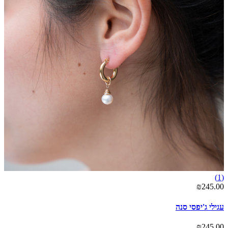
(1)
₪245.00
עגילי ג'יפסי סנה
₪245.00