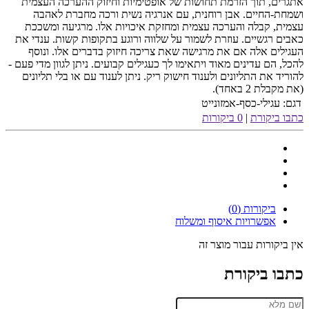
אתגרים, תוך הזרמת תחושות של אופטימיות וחיזוק ההערכה העצמית
ושמחת-החיים. אבן רוחנית, עם אנרגיה נשית ורכה מחברת לאהבה
עצמית, קבלה והערכה עצמית ומחזקת איכויות אלו. מרגיעה ומשככת
כאבים רגשיים. עוזרת לשמור על שלווה ורוגע בתקופות קשות. ענדי את
העגילים אלה אם את מרגישה שאת צריכה חיזוק בדברים אלו. ונוסף
להכל, הם עדינים מאוד ויתאימו לך כעגילים קבועים. ניתן לגוון מדי פעם -
להוריד את התליונים ולענוד חישוק ריק. ניתן לענוד עם או בלי תליונים
(את מקבלת 2 באחד).
דגם:
עגילי-כסף-אמזונייט
כתבו ביקורת
|
0 ביקורות
ביקורות (0)
אפשרויות איסוף ומשלוח
אין ביקורות עבור מוצר זה
כתבו ביקורת