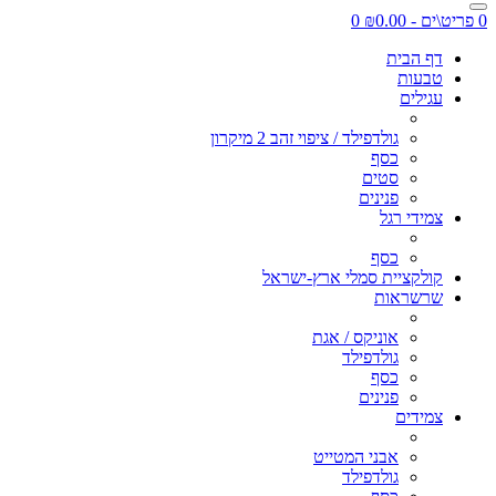
0 פריט\ים - ₪0.00
0
דף הבית
טבעות
עגילים
גולדפילד / ציפוי זהב 2 מיקרון
כסף
סטים
פנינים
צמידי רגל
כסף
קולקציית סמלי ארץ-ישראל
שרשראות
אוניקס / אגת
גולדפילד
כסף
פנינים
צמידים
אבני המטייט
גולדפילד