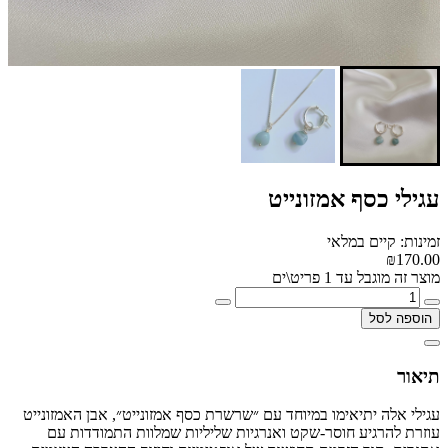
עגילי כסף אמזונייט
זמינות: קיים במלאי
₪170.00
מוצר זה מוגבל עד 1 פריט\ים
הוספה לסל
תיאור
עגילי אלה יתיאימו במיוחד עם ״שרשרת כסף אמזונייט״, אבן האמזונייט
עוזרת להרגיע חוסר-שקט ואנרגיות שליליות שמלוות התמודדות עם