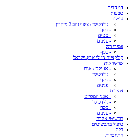
דף הבית
טבעות
עגילים
- גולדפילד / ציפוי זהב 2 מיקרון
- כסף
- סטים
- פנינים
צמידי רגל
- כסף
קולקציית סמלי ארץ-ישראל
שרשראות
- אוניקס / אגת
- גולדפילד
- כסף
- פנינים
צמידים
- אבני המטייט
- גולדפילד
- כסף
- פנינים
תכשיטי אהבה
טיפול בתכשיטים
בלוג
התחברות