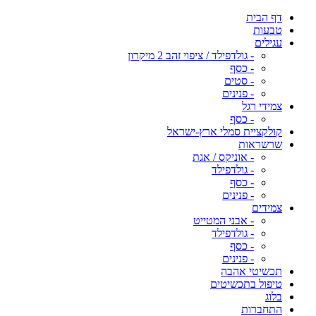
דף הבית
טבעות
עגילים
- גולדפילד / ציפוי זהב 2 מיקרון
- כסף
- סטים
- פנינים
צמידי רגל
- כסף
קולקציית סמלי ארץ-ישראל
שרשראות
- אוניקס / אגת
- גולדפילד
- כסף
- פנינים
צמידים
- אבני המטייט
- גולדפילד
- כסף
- פנינים
תכשיטי אהבה
טיפול בתכשיטים
בלוג
התחברות