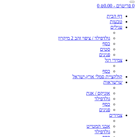
0 פריט\ים - ₪0.00
0
דף הבית
טבעות
עגילים
גולדפילד / ציפוי זהב 2 מיקרון
כסף
סטים
פנינים
צמידי רגל
כסף
קולקציית סמלי ארץ-ישראל
שרשראות
אוניקס / אגת
גולדפילד
כסף
פנינים
צמידים
אבני המטייט
גולדפילד