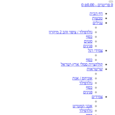
0 פריט\ים - ₪0.00
0
דף הבית
טבעות
עגילים
גולדפילד / ציפוי זהב 2 מיקרון
כסף
סטים
פנינים
צמידי רגל
כסף
קולקציית סמלי ארץ-ישראל
שרשראות
אוניקס / אגת
גולדפילד
כסף
פנינים
צמידים
אבני המטייט
גולדפילד