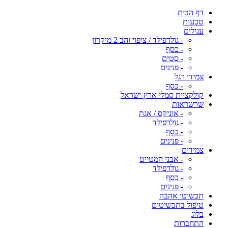
דף הבית
טבעות
עגילים
- גולדפילד / ציפוי זהב 2 מיקרון
- כסף
- סטים
- פנינים
צמידי רגל
- כסף
קולקציית סמלי ארץ-ישראל
שרשראות
- אוניקס / אגת
- גולדפילד
- כסף
- פנינים
צמידים
- אבני המטייט
- גולדפילד
- כסף
- פנינים
תכשיטי אהבה
טיפול בתכשיטים
בלוג
התחברות