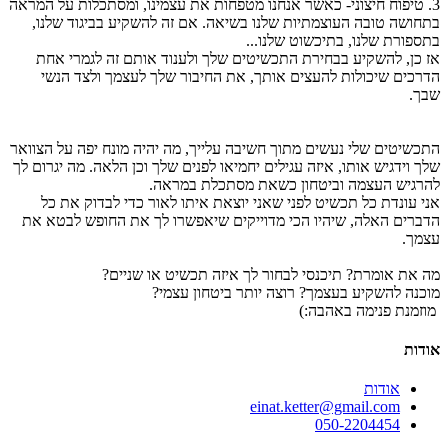
3. טיפוח חיצוני- כאשר אנחנו מטפחות את עצמינו, ומסתכלות על המראה
בתחושה טובה העוצמתיות שלנו בשיאה. אם זה להשקיע בביגוד שלנו,
בתספורת שלנו, בתיכשוט שלנו...
אז כן, להשקיע בבחירת התכשיטים שלך ולענוד אותם זה לגמרי אחת
הדרכים שיכולות להעצים אותך, את החיבור שלך לעצמך ולצד הנשי
שבך.
התכשיטים שלי נעשים מתוך חשיבה עלייך, מה יהיה מונח יפה על הצוואר
שלך וידגיש אותו, איזה עגילים יחמיאו לפנים שלך וכן הלאה. מה יגרום לך
להרגיש העצמה וביטחון כשאת מסתכלת במראה.
אני עונדת כל תכשיט לפני שאני יוצאת איתו לאור כדי לבדוק את כל
הדברים האלה, שיהיו הכי מדוייקים שיאפשרו לך את החופש לבטא את
עצמך.
מה את אומרת? תיכנסי לבחור לך איזה תכשיט או שניים?
מוכנה להשקיע בעצמך? רוצה יותר ביטחון עצמי?
מוזמנת פנימה באהבה:)
אודות
אודות
einat.ketter@gmail.com
050-2204454