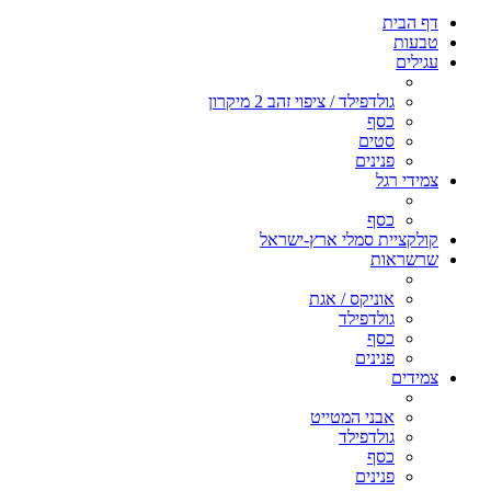
דף הבית
טבעות
עגילים
גולדפילד / ציפוי זהב 2 מיקרון
כסף
סטים
פנינים
צמידי רגל
כסף
קולקציית סמלי ארץ-ישראל
שרשראות
אוניקס / אגת
גולדפילד
כסף
פנינים
צמידים
אבני המטייט
גולדפילד
כסף
פנינים