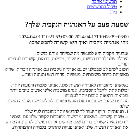
תכשיטי אהבה
טיפול בתכשיטים
בלוג
שמעת פעם על האנרגיה הנקבית שלך?
2024-04-01T10:21:53+03:00
2024-04-17T10:08:39+03:00
מהי אנרגייה ניקבית ואיך היא קשורה לתכשיטים?
אנרגייה ניקבית היא למעשה מה שמייחד אותנו כנשים.
היכולת שלנו להיות רגישות, מעגליות, מכילות, זורמות, קשובות לעצמינו
ועוד...
חשוב לשים לב שבכולנו יש גם אנרגייה ניקבית וגם אנרגייה זיכרית, שהיא
מאופיינת ביותר משימתיות, מעשיות, פחות רגש ותנועה ועוד...
כשאנחנו מחוברות לאנרגיה הנשית שלנו, אנחנו שלמות ורגועות יותר,
יכולות לתת ולקבל מהסביבה, אנחנו מושכות אלינו אנשים טובים יותר
ומביאות תוצאות טובות יותר לעצמינו!
הדרכים שהכי משחררות את הנפש ועוזרות לנו להרגיש באנרגיה הנשית
שלנו:
1. תנועתיות- ריקוד יעזור לך להרגיש יותר מחוברת לגוף שלך
2. טיפוח קשרים- כשאנחנו מרגישות מחוברות לקשר שלנו עם עצמינו
ויודעות איזה קשרים בחיים שלנו מחזקים אותנו ועושים לנו טוב זה מחזק
את האנרגיה הנשית שלנו ואנחנו פנויות להתרכז בלמידה והתפתחות.