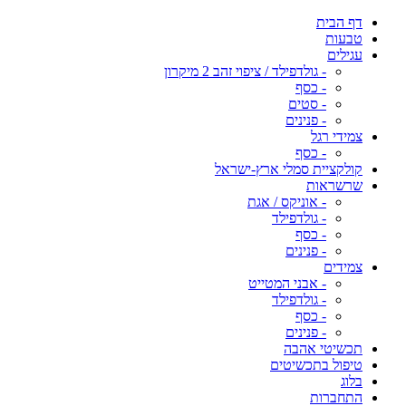
דף הבית
טבעות
עגילים
- גולדפילד / ציפוי זהב 2 מיקרון
- כסף
- סטים
- פנינים
צמידי רגל
- כסף
קולקציית סמלי ארץ-ישראל
שרשראות
- אוניקס / אגת
- גולדפילד
- כסף
- פנינים
צמידים
- אבני המטייט
- גולדפילד
- כסף
- פנינים
תכשיטי אהבה
טיפול בתכשיטים
בלוג
התחברות