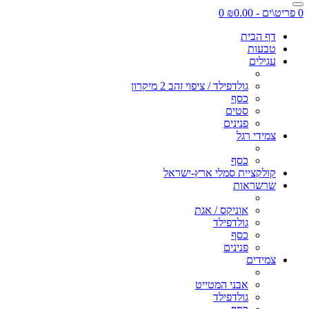
0 פריט\ים - ₪0.00
0
דף הבית
טבעות
עגילים
גולדפילד / ציפוי זהב 2 מיקרון
כסף
סטים
פנינים
צמידי רגל
כסף
קולקציית סמלי ארץ-ישראל
שרשראות
אוניקס / אגת
גולדפילד
כסף
פנינים
צמידים
אבני המטייט
גולדפילד