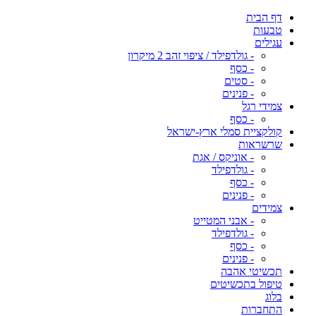
דף הבית
טבעות
עגילים
- גולדפילד / ציפוי זהב 2 מיקרון
- כסף
- סטים
- פנינים
צמידי רגל
- כסף
קולקציית סמלי ארץ-ישראל
שרשראות
- אוניקס / אגת
- גולדפילד
- כסף
- פנינים
צמידים
- אבני המטייט
- גולדפילד
- כסף
- פנינים
תכשיטי אהבה
טיפול בתכשיטים
בלוג
התחברות