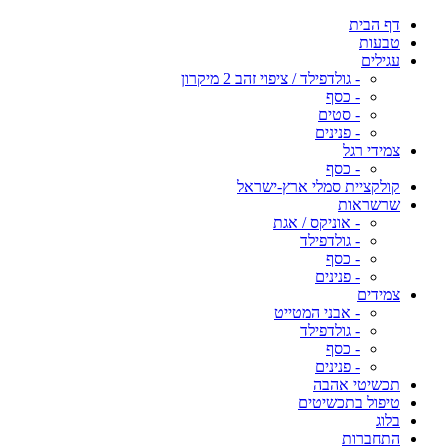
דף הבית
טבעות
עגילים
- גולדפילד / ציפוי זהב 2 מיקרון
- כסף
- סטים
- פנינים
צמידי רגל
- כסף
קולקציית סמלי ארץ-ישראל
שרשראות
- אוניקס / אגת
- גולדפילד
- כסף
- פנינים
צמידים
- אבני המטייט
- גולדפילד
- כסף
- פנינים
תכשיטי אהבה
טיפול בתכשיטים
בלוג
התחברות