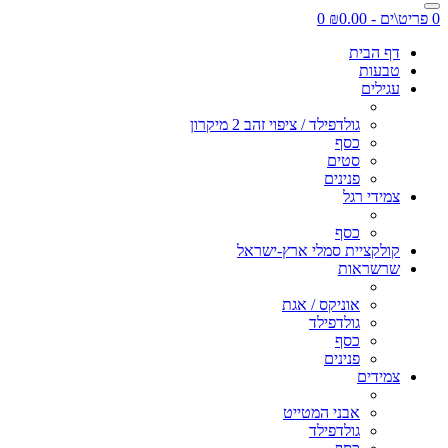
0 פריט\ים - ₪0.00
0
דף הבית
טבעות
עגילים
גולדפילד / ציפוי זהב 2 מיקרון
כסף
סטים
פנינים
צמידי רגל
כסף
קולקציית סמלי ארץ-ישראל
שרשראות
אוניקס / אגת
גולדפילד
כסף
פנינים
צמידים
אבני המטייט
גולדפילד