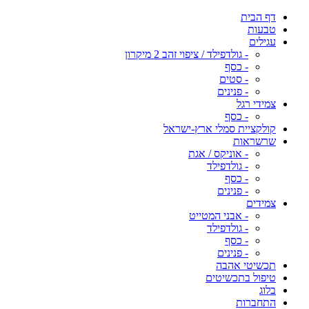
דף הבית
טבעות
עגילים
- גולדפילד / ציפוי זהב 2 מיקרון
- כסף
- סטים
- פנינים
צמידי רגל
- כסף
קולקציית סמלי ארץ-ישראל
שרשראות
- אוניקס / אגת
- גולדפילד
- כסף
- פנינים
צמידים
- אבני המטייט
- גולדפילד
- כסף
- פנינים
תכשיטי אהבה
טיפול בתכשיטים
בלוג
התחברות