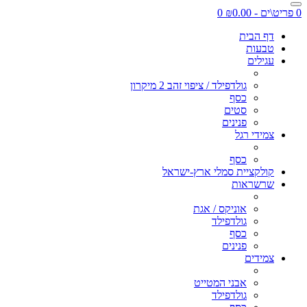
0 פריט\ים - ₪0.00
0
דף הבית
טבעות
עגילים
גולדפילד / ציפוי זהב 2 מיקרון
כסף
סטים
פנינים
צמידי רגל
כסף
קולקציית סמלי ארץ-ישראל
שרשראות
אוניקס / אגת
גולדפילד
כסף
פנינים
צמידים
אבני המטייט
גולדפילד