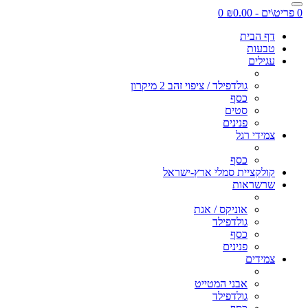
0 פריט\ים - ₪0.00
0
דף הבית
טבעות
עגילים
גולדפילד / ציפוי זהב 2 מיקרון
כסף
סטים
פנינים
צמידי רגל
כסף
קולקציית סמלי ארץ-ישראל
שרשראות
אוניקס / אגת
גולדפילד
כסף
פנינים
צמידים
אבני המטייט
גולדפילד