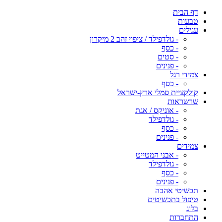
דף הבית
טבעות
עגילים
- גולדפילד / ציפוי זהב 2 מיקרון
- כסף
- סטים
- פנינים
צמידי רגל
- כסף
קולקציית סמלי ארץ-ישראל
שרשראות
- אוניקס / אגת
- גולדפילד
- כסף
- פנינים
צמידים
- אבני המטייט
- גולדפילד
- כסף
- פנינים
תכשיטי אהבה
טיפול בתכשיטים
בלוג
התחברות