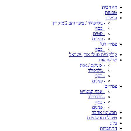
דף הבית
טבעות
עגילים
- גולדפילד / ציפוי זהב 2 מיקרון
- כסף
- סטים
- פנינים
צמידי רגל
- כסף
קולקציית סמלי ארץ-ישראל
שרשראות
- אוניקס / אגת
- גולדפילד
- כסף
- פנינים
צמידים
- אבני המטייט
- גולדפילד
- כסף
- פנינים
תכשיטי אהבה
טיפול בתכשיטים
בלוג
התחברות