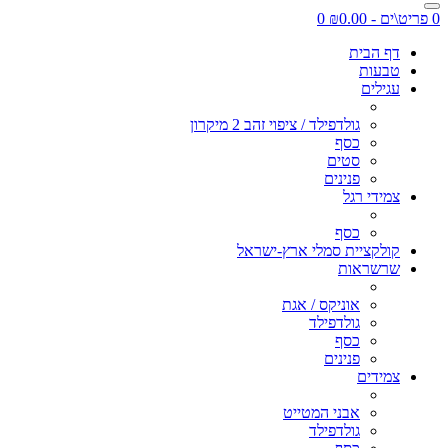
0 פריט\ים - ₪0.00
0
דף הבית
טבעות
עגילים
גולדפילד / ציפוי זהב 2 מיקרון
כסף
סטים
פנינים
צמידי רגל
כסף
קולקציית סמלי ארץ-ישראל
שרשראות
אוניקס / אגת
גולדפילד
כסף
פנינים
צמידים
אבני המטייט
גולדפילד