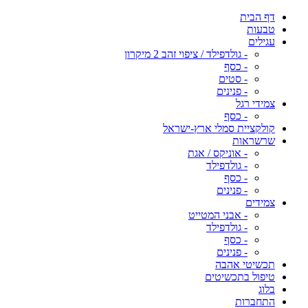
דף הבית
טבעות
עגילים
- גולדפילד / ציפוי זהב 2 מיקרון
- כסף
- סטים
- פנינים
צמידי רגל
- כסף
קולקציית סמלי ארץ-ישראל
שרשראות
- אוניקס / אגת
- גולדפילד
- כסף
- פנינים
צמידים
- אבני המטייט
- גולדפילד
- כסף
- פנינים
תכשיטי אהבה
טיפול בתכשיטים
בלוג
התחברות