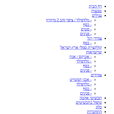
דף הבית
טבעות
עגילים
- גולדפילד / ציפוי זהב 2 מיקרון
- כסף
- סטים
- פנינים
צמידי רגל
- כסף
קולקציית סמלי ארץ-ישראל
שרשראות
- אוניקס / אגת
- גולדפילד
- כסף
- פנינים
צמידים
- אבני המטייט
- גולדפילד
- כסף
- פנינים
תכשיטי אהבה
טיפול בתכשיטים
בלוג
התחברות