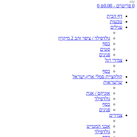
0 פריט\ים - ₪0.00
0
דף הבית
טבעות
עגילים
גולדפילד / ציפוי זהב 2 מיקרון
כסף
סטים
פנינים
צמידי רגל
כסף
קולקציית סמלי ארץ-ישראל
שרשראות
אוניקס / אגת
גולדפילד
כסף
פנינים
צמידים
אבני המטייט
גולדפילד