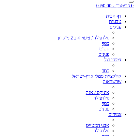
0 פריט\ים - ₪0.00
0
דף הבית
טבעות
עגילים
גולדפילד / ציפוי זהב 2 מיקרון
כסף
סטים
פנינים
צמידי רגל
כסף
קולקציית סמלי ארץ-ישראל
שרשראות
אוניקס / אגת
גולדפילד
כסף
פנינים
צמידים
אבני המטייט
גולדפילד