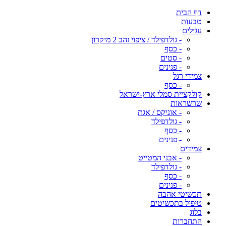
דף הבית
טבעות
עגילים
- גולדפילד / ציפוי זהב 2 מיקרון
- כסף
- סטים
- פנינים
צמידי רגל
- כסף
קולקציית סמלי ארץ-ישראל
שרשראות
- אוניקס / אגת
- גולדפילד
- כסף
- פנינים
צמידים
- אבני המטייט
- גולדפילד
- כסף
- פנינים
תכשיטי אהבה
טיפול בתכשיטים
בלוג
התחברות