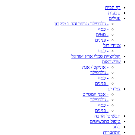
דף הבית
טבעות
עגילים
- גולדפילד / ציפוי זהב 2 מיקרון
- כסף
- סטים
- פנינים
צמידי רגל
- כסף
קולקציית סמלי ארץ-ישראל
שרשראות
- אוניקס / אגת
- גולדפילד
- כסף
- פנינים
צמידים
- אבני המטייט
- גולדפילד
- כסף
- פנינים
תכשיטי אהבה
טיפול בתכשיטים
בלוג
התחברות