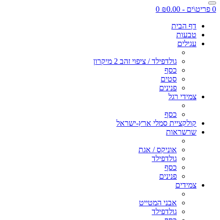
0 פריט\ים - ₪0.00
0
דף הבית
טבעות
עגילים
גולדפילד / ציפוי זהב 2 מיקרון
כסף
סטים
פנינים
צמידי רגל
כסף
קולקציית סמלי ארץ-ישראל
שרשראות
אוניקס / אגת
גולדפילד
כסף
פנינים
צמידים
אבני המטייט
גולדפילד