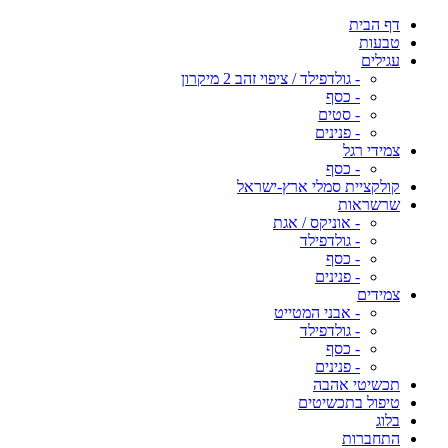
דף הבית
טבעות
עגילים
- גולדפילד / ציפוי זהב 2 מיקרון
- כסף
- סטים
- פנינים
צמידי רגל
- כסף
קולקציית סמלי ארץ-ישראל
שרשראות
- אוניקס / אגת
- גולדפילד
- כסף
- פנינים
צמידים
- אבני המטייט
- גולדפילד
- כסף
- פנינים
תכשיטי אהבה
טיפול בתכשיטים
בלוג
התחברות