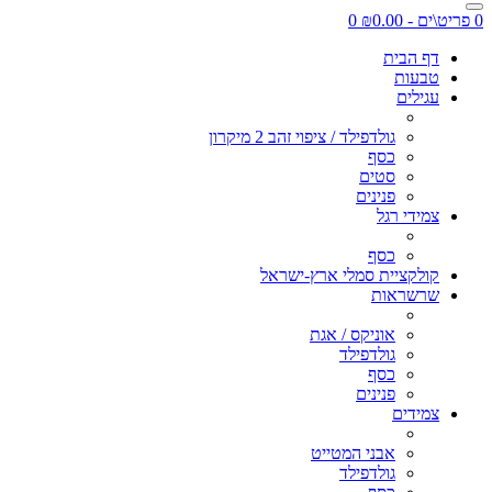
0 פריט\ים - ₪0.00
0
דף הבית
טבעות
עגילים
גולדפילד / ציפוי זהב 2 מיקרון
כסף
סטים
פנינים
צמידי רגל
כסף
קולקציית סמלי ארץ-ישראל
שרשראות
אוניקס / אגת
גולדפילד
כסף
פנינים
צמידים
אבני המטייט
גולדפילד