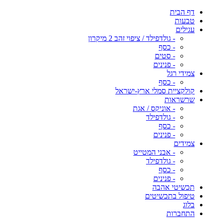
דף הבית
טבעות
עגילים
- גולדפילד / ציפוי זהב 2 מיקרון
- כסף
- סטים
- פנינים
צמידי רגל
- כסף
קולקציית סמלי ארץ-ישראל
שרשראות
- אוניקס / אגת
- גולדפילד
- כסף
- פנינים
צמידים
- אבני המטייט
- גולדפילד
- כסף
- פנינים
תכשיטי אהבה
טיפול בתכשיטים
בלוג
התחברות