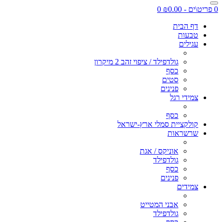
0 פריט\ים - ₪0.00
0
דף הבית
טבעות
עגילים
גולדפילד / ציפוי זהב 2 מיקרון
כסף
סטים
פנינים
צמידי רגל
כסף
קולקציית סמלי ארץ-ישראל
שרשראות
אוניקס / אגת
גולדפילד
כסף
פנינים
צמידים
אבני המטייט
גולדפילד