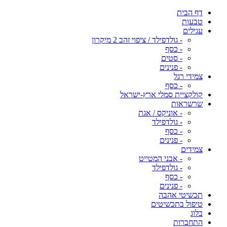
דף הבית
טבעות
עגילים
- גולדפילד / ציפוי זהב 2 מיקרון
- כסף
- סטים
- פנינים
צמידי רגל
- כסף
קולקציית סמלי ארץ-ישראל
שרשראות
- אוניקס / אגת
- גולדפילד
- כסף
- פנינים
צמידים
- אבני המטייט
- גולדפילד
- כסף
- פנינים
תכשיטי אהבה
טיפול בתכשיטים
בלוג
התחברות