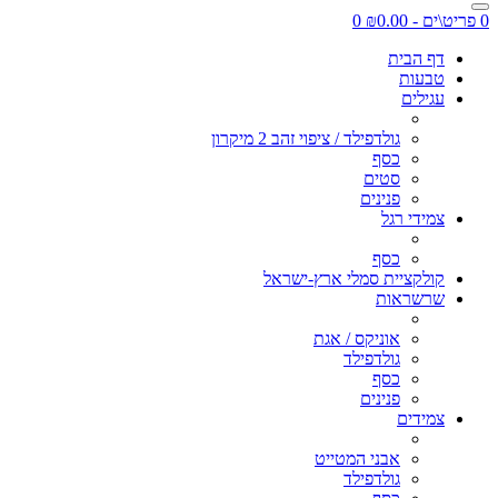
0 פריט\ים - ₪0.00
0
דף הבית
טבעות
עגילים
גולדפילד / ציפוי זהב 2 מיקרון
כסף
סטים
פנינים
צמידי רגל
כסף
קולקציית סמלי ארץ-ישראל
שרשראות
אוניקס / אגת
גולדפילד
כסף
פנינים
צמידים
אבני המטייט
גולדפילד