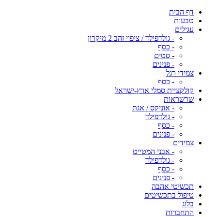
דף הבית
טבעות
עגילים
- גולדפילד / ציפוי זהב 2 מיקרון
- כסף
- סטים
- פנינים
צמידי רגל
- כסף
קולקציית סמלי ארץ-ישראל
שרשראות
- אוניקס / אגת
- גולדפילד
- כסף
- פנינים
צמידים
- אבני המטייט
- גולדפילד
- כסף
- פנינים
תכשיטי אהבה
טיפול בתכשיטים
בלוג
התחברות