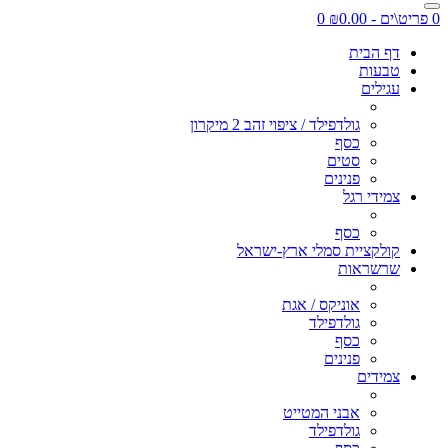
0 פריט\ים - ₪0.00
0
דף הבית
טבעות
עגילים
גולדפילד / ציפוי זהב 2 מיקרון
כסף
סטים
פנינים
צמידי רגל
כסף
קולקציית סמלי ארץ-ישראל
שרשראות
אוניקס / אגת
גולדפילד
כסף
פנינים
צמידים
אבני המטייט
גולדפילד