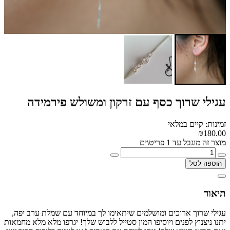
עגילי שרוך כסף עם זרקון ומשולש פירמידה
זמינות: קיים במלאי
₪180.00
מוצר זה מוגבל עד 1 פריט\ים
הוספה לסל
תיאור
עגילי שרוך ארוכים ומושלמים שיתאימו לך במיוחד עם שמלת ערב יפה,
יתנו ניצנוץ לפנים ויוסיפו המון סטייל ללבוש שלך! יגרפו מלא מלא מחמאות