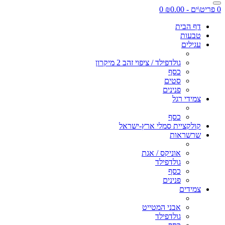
0 פריט\ים - ₪0.00
0
דף הבית
טבעות
עגילים
גולדפילד / ציפוי זהב 2 מיקרון
כסף
סטים
פנינים
צמידי רגל
כסף
קולקציית סמלי ארץ-ישראל
שרשראות
אוניקס / אגת
גולדפילד
כסף
פנינים
צמידים
אבני המטייט
גולדפילד