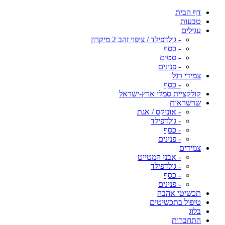
דף הבית
טבעות
עגילים
- גולדפילד / ציפוי זהב 2 מיקרון
- כסף
- סטים
- פנינים
צמידי רגל
- כסף
קולקציית סמלי ארץ-ישראל
שרשראות
- אוניקס / אגת
- גולדפילד
- כסף
- פנינים
צמידים
- אבני המטייט
- גולדפילד
- כסף
- פנינים
תכשיטי אהבה
טיפול בתכשיטים
בלוג
התחברות