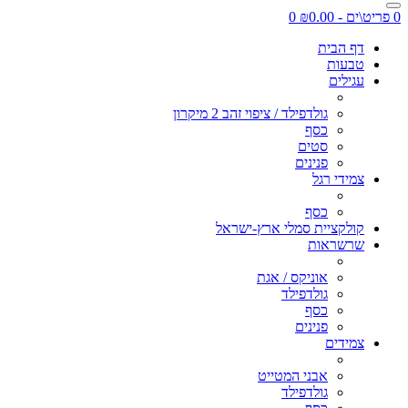
0 פריט\ים - ₪0.00
0
דף הבית
טבעות
עגילים
גולדפילד / ציפוי זהב 2 מיקרון
כסף
סטים
פנינים
צמידי רגל
כסף
קולקציית סמלי ארץ-ישראל
שרשראות
אוניקס / אגת
גולדפילד
כסף
פנינים
צמידים
אבני המטייט
גולדפילד