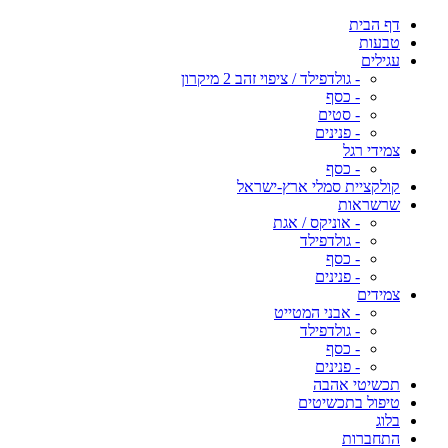
דף הבית
טבעות
עגילים
- גולדפילד / ציפוי זהב 2 מיקרון
- כסף
- סטים
- פנינים
צמידי רגל
- כסף
קולקציית סמלי ארץ-ישראל
שרשראות
- אוניקס / אגת
- גולדפילד
- כסף
- פנינים
צמידים
- אבני המטייט
- גולדפילד
- כסף
- פנינים
תכשיטי אהבה
טיפול בתכשיטים
בלוג
התחברות