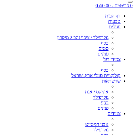
0 פריט\ים - ₪0.00
0
דף הבית
טבעות
עגילים
גולדפילד / ציפוי זהב 2 מיקרון
כסף
סטים
פנינים
צמידי רגל
כסף
קולקציית סמלי ארץ-ישראל
שרשראות
אוניקס / אגת
גולדפילד
כסף
פנינים
צמידים
אבני המטייט
גולדפילד