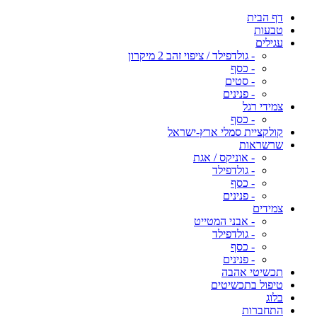
דף הבית
טבעות
עגילים
- גולדפילד / ציפוי זהב 2 מיקרון
- כסף
- סטים
- פנינים
צמידי רגל
- כסף
קולקציית סמלי ארץ-ישראל
שרשראות
- אוניקס / אגת
- גולדפילד
- כסף
- פנינים
צמידים
- אבני המטייט
- גולדפילד
- כסף
- פנינים
תכשיטי אהבה
טיפול בתכשיטים
בלוג
התחברות