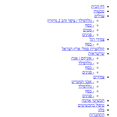
דף הבית
טבעות
עגילים
- גולדפילד / ציפוי זהב 2 מיקרון
- כסף
- סטים
- פנינים
צמידי רגל
- כסף
קולקציית סמלי ארץ-ישראל
שרשראות
- אוניקס / אגת
- גולדפילד
- כסף
- פנינים
צמידים
- אבני המטייט
- גולדפילד
- כסף
- פנינים
תכשיטי אהבה
טיפול בתכשיטים
בלוג
התחברות