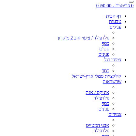
0 פריט\ים - ₪0.00
0
דף הבית
טבעות
עגילים
גולדפילד / ציפוי זהב 2 מיקרון
כסף
סטים
פנינים
צמידי רגל
כסף
קולקציית סמלי ארץ-ישראל
שרשראות
אוניקס / אגת
גולדפילד
כסף
פנינים
צמידים
אבני המטייט
גולדפילד