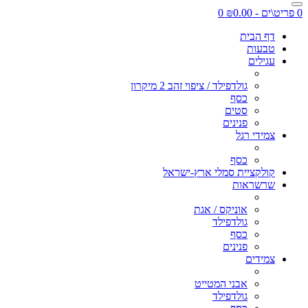
0 פריט\ים - ₪0.00
0
דף הבית
טבעות
עגילים
גולדפילד / ציפוי זהב 2 מיקרון
כסף
סטים
פנינים
צמידי רגל
כסף
קולקציית סמלי ארץ-ישראל
שרשראות
אוניקס / אגת
גולדפילד
כסף
פנינים
צמידים
אבני המטייט
גולדפילד