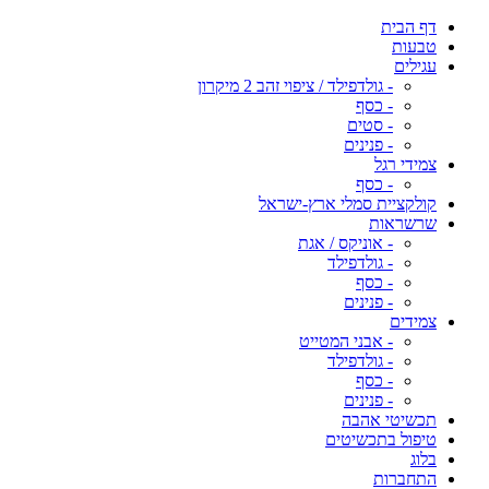
דף הבית
טבעות
עגילים
- גולדפילד / ציפוי זהב 2 מיקרון
- כסף
- סטים
- פנינים
צמידי רגל
- כסף
קולקציית סמלי ארץ-ישראל
שרשראות
- אוניקס / אגת
- גולדפילד
- כסף
- פנינים
צמידים
- אבני המטייט
- גולדפילד
- כסף
- פנינים
תכשיטי אהבה
טיפול בתכשיטים
בלוג
התחברות