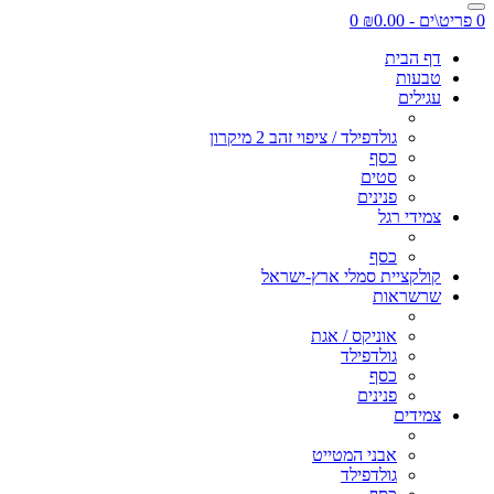
0 פריט\ים - ₪0.00
0
דף הבית
טבעות
עגילים
גולדפילד / ציפוי זהב 2 מיקרון
כסף
סטים
פנינים
צמידי רגל
כסף
קולקציית סמלי ארץ-ישראל
שרשראות
אוניקס / אגת
גולדפילד
כסף
פנינים
צמידים
אבני המטייט
גולדפילד