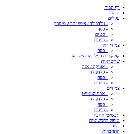
דף הבית
טבעות
עגילים
- גולדפילד / ציפוי זהב 2 מיקרון
- כסף
- סטים
- פנינים
צמידי רגל
- כסף
קולקציית סמלי ארץ-ישראל
שרשראות
- אוניקס / אגת
- גולדפילד
- כסף
- פנינים
צמידים
- אבני המטייט
- גולדפילד
- כסף
- פנינים
תכשיטי אהבה
טיפול בתכשיטים
בלוג
התחברות