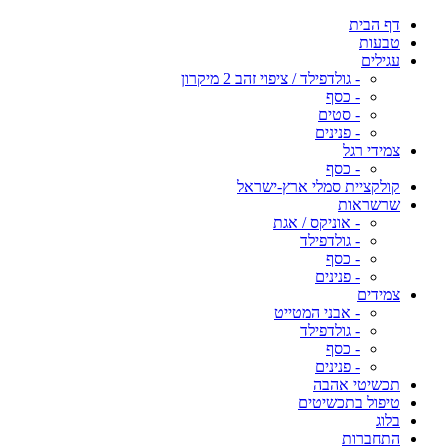
דף הבית
טבעות
עגילים
- גולדפילד / ציפוי זהב 2 מיקרון
- כסף
- סטים
- פנינים
צמידי רגל
- כסף
קולקציית סמלי ארץ-ישראל
שרשראות
- אוניקס / אגת
- גולדפילד
- כסף
- פנינים
צמידים
- אבני המטייט
- גולדפילד
- כסף
- פנינים
תכשיטי אהבה
טיפול בתכשיטים
בלוג
התחברות