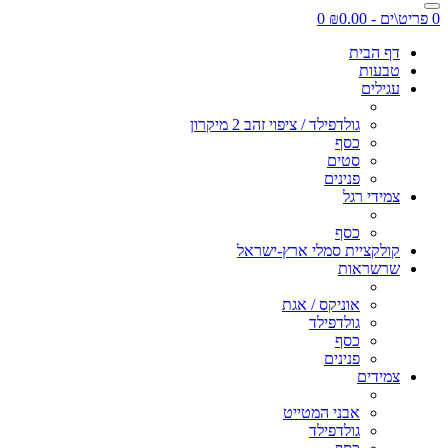
0 פריט\ים - ₪0.00
0
דף הבית
טבעות
עגילים
גולדפילד / ציפוי זהב 2 מיקרון
כסף
סטים
פנינים
צמידי רגל
כסף
קולקציית סמלי ארץ-ישראל
שרשראות
אוניקס / אגת
גולדפילד
כסף
פנינים
צמידים
אבני המטייט
גולדפילד