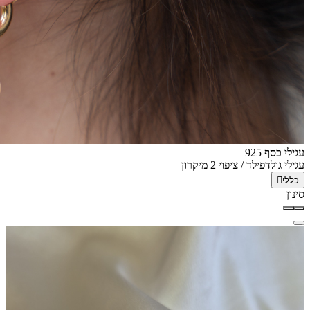
עגילי כסף 925
עגילי גולדפילד / ציפוי 2 מיקרון
כללי
סינון