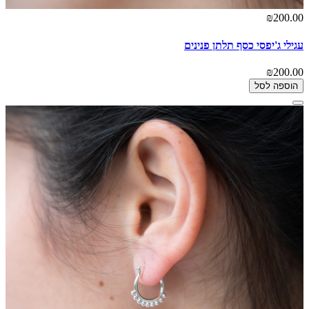
₪200.00
עגילי ג'יפסי כסף תלתן פנינים
₪200.00
הוספה לסל