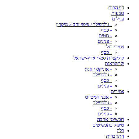
דף הבית
טבעות
עגילים
- גולדפילד / ציפוי זהב 2 מיקרון
- כסף
- סטים
- פנינים
צמידי רגל
- כסף
קולקציית סמלי ארץ-ישראל
שרשראות
- אוניקס / אגת
- גולדפילד
- כסף
- פנינים
צמידים
- אבני המטייט
- גולדפילד
- כסף
- פנינים
תכשיטי אהבה
טיפול בתכשיטים
בלוג
התחברות