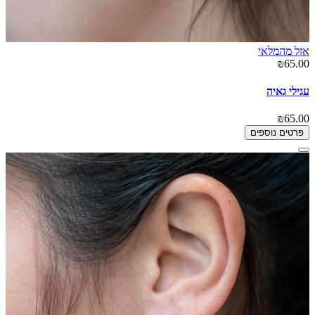
אזל מהמלאי
₪65.00
עגילי גאיה
₪65.00
פרטים נוספים