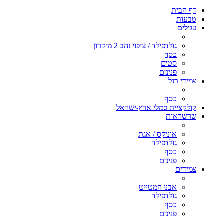
דף הבית
טבעות
עגילים
גולדפילד / ציפוי זהב 2 מיקרון
כסף
סטים
פנינים
צמידי רגל
כסף
קולקציית סמלי ארץ-ישראל
שרשראות
אוניקס / אגת
גולדפילד
כסף
פנינים
צמידים
אבני המטייט
גולדפילד
כסף
פנינים