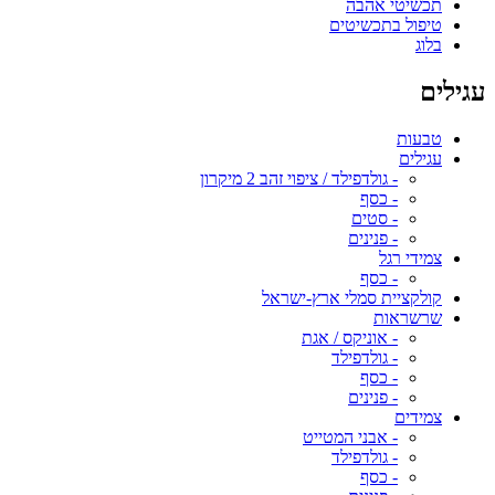
תכשיטי אהבה
טיפול בתכשיטים
בלוג
עגילים
טבעות
עגילים
- גולדפילד / ציפוי זהב 2 מיקרון
- כסף
- סטים
- פנינים
צמידי רגל
- כסף
קולקציית סמלי ארץ-ישראל
שרשראות
- אוניקס / אגת
- גולדפילד
- כסף
- פנינים
צמידים
- אבני המטייט
- גולדפילד
- כסף