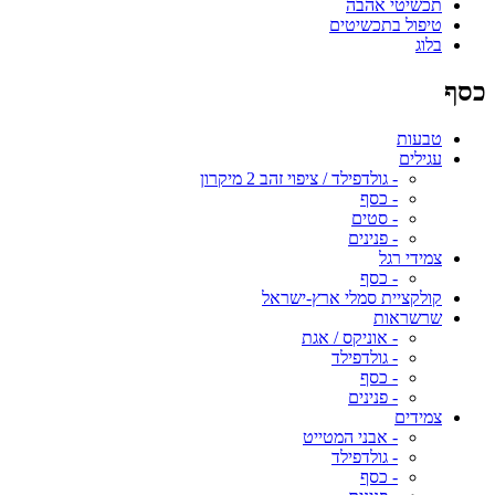
תכשיטי אהבה
טיפול בתכשיטים
בלוג
כסף
טבעות
עגילים
- גולדפילד / ציפוי זהב 2 מיקרון
- כסף
- סטים
- פנינים
צמידי רגל
- כסף
קולקציית סמלי ארץ-ישראל
שרשראות
- אוניקס / אגת
- גולדפילד
- כסף
- פנינים
צמידים
- אבני המטייט
- גולדפילד
- כסף