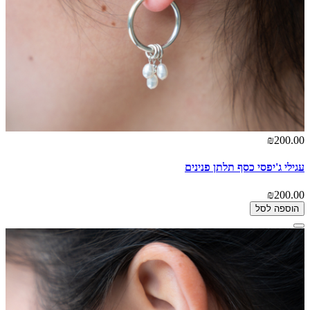
₪200.00
עגילי ג'יפסי כסף תלתן פנינים
₪200.00
הוספה לסל