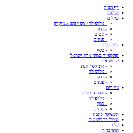
דף הבית
טבעות
עגילים
- גולדפילד / ציפוי זהב 2 מיקרון
- כסף
- סטים
- פנינים
צמידי רגל
- כסף
קולקציית סמלי ארץ-ישראל
שרשראות
- אוניקס / אגת
- גולדפילד
- כסף
- פנינים
צמידים
- אבני המטייט
- גולדפילד
- כסף
- פנינים
תכשיטי אהבה
טיפול בתכשיטים
בלוג
התחברות