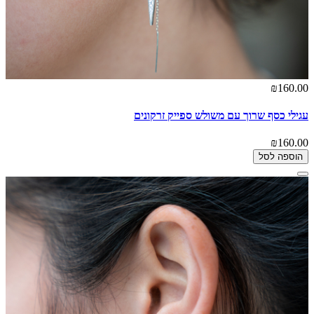
₪160.00
עגילי כסף שרוך עם משולש ספייק זרקונים
₪160.00
הוספה לסל