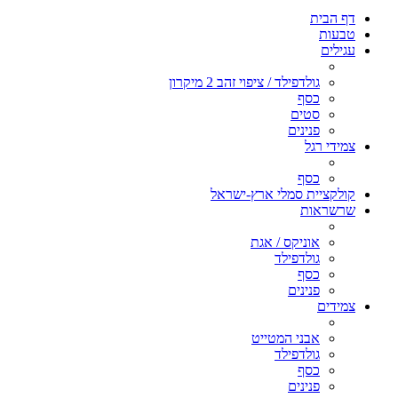
דף הבית
טבעות
עגילים
גולדפילד / ציפוי זהב 2 מיקרון
כסף
סטים
פנינים
צמידי רגל
כסף
קולקציית סמלי ארץ-ישראל
שרשראות
אוניקס / אגת
גולדפילד
כסף
פנינים
צמידים
אבני המטייט
גולדפילד
כסף
פנינים