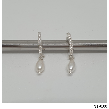
₪170.00