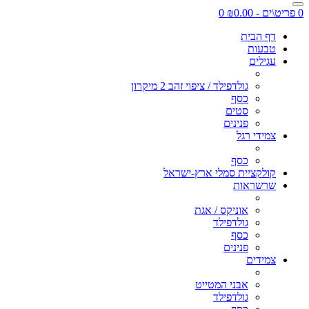
0 פריט\ים - ₪0.00
0
דף הבית
טבעות
עגילים
גולדפילד / ציפוי זהב 2 מיקרון
כסף
סטים
פנינים
צמידי רגל
כסף
קולקציית סמלי ארץ-ישראל
שרשראות
אוניקס / אגת
גולדפילד
כסף
פנינים
צמידים
אבני המטייט
גולדפילד