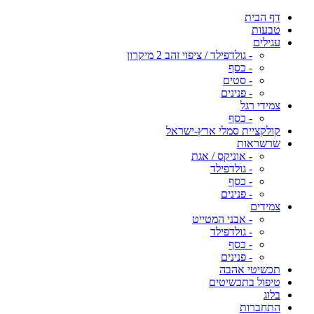
דף הבית
טבעות
עגילים
- גולדפילד / ציפוי זהב 2 מיקרון
- כסף
- סטים
- פנינים
צמידי רגל
- כסף
קולקציית סמלי ארץ-ישראל
שרשראות
- אוניקס / אגת
- גולדפילד
- כסף
- פנינים
צמידים
- אבני המטייט
- גולדפילד
- כסף
- פנינים
תכשיטי אהבה
טיפול בתכשיטים
בלוג
התחברות