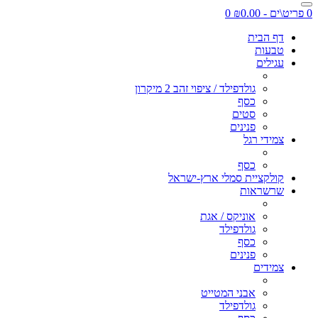
0 פריט\ים - ₪0.00
0
דף הבית
טבעות
עגילים
גולדפילד / ציפוי זהב 2 מיקרון
כסף
סטים
פנינים
צמידי רגל
כסף
קולקציית סמלי ארץ-ישראל
שרשראות
אוניקס / אגת
גולדפילד
כסף
פנינים
צמידים
אבני המטייט
גולדפילד