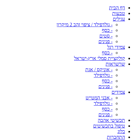
דף הבית
טבעות
עגילים
- גולדפילד / ציפוי זהב 2 מיקרון
- כסף
- סטים
- פנינים
צמידי רגל
- כסף
קולקציית סמלי ארץ-ישראל
שרשראות
- אוניקס / אגת
- גולדפילד
- כסף
- פנינים
צמידים
- אבני המטייט
- גולדפילד
- כסף
- פנינים
תכשיטי אהבה
טיפול בתכשיטים
בלוג
התחברות