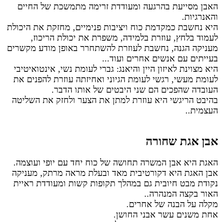
האבן מסייעת בהרגעה ומעודדת זרימה מתמשכת של החיים
והאנרגיות.
היא נחשבת כמקדמת כוח ויציבות פנימיים, מחזקת את היכולת
לעמוד בלחץ, עוזרת בלמידה, משפרת את יכולת הריכוז,
מעניקה הגנה,
נחשבת לעוזרת להשתחרר באופן מודע מקשרים
בעייתים עם אנשים אחרים ועוד...
היא מצוינת לאיזון היין והיאנג: גברי לעומת נשי, אינטואיטיבי
לעומת מעשי, רגשי לעומת הגיוני ואחיזתה עוזרת להפנים את
העובדה שהפכים הם שני היבטים של אותו הדבר.
בהיבט הריגשי היא עוזרת למתן את הצער ולחזק את השליטה
העצמית..
אבן אגת שחורה
האגת היא אבן המשרה תחושה של כוח יחד עם יופי ועוצמה.
אבן האגת היא דקורטיבית מאד ובעלת מראה מרתק, מעניקה
נקודת מבט חיובית גם במהלך תקופות קשות ומעודדת ראיית
האור בקצה המנהרה..
מקלה על הבנה של אחרים.
אחת משנים עשר אבני החושן.