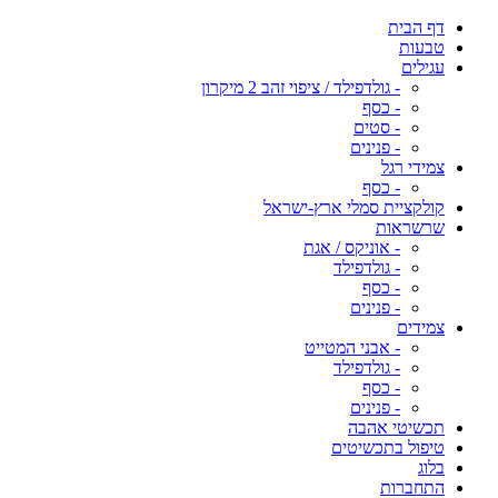
דף הבית
טבעות
עגילים
- גולדפילד / ציפוי זהב 2 מיקרון
- כסף
- סטים
- פנינים
צמידי רגל
- כסף
קולקציית סמלי ארץ-ישראל
שרשראות
- אוניקס / אגת
- גולדפילד
- כסף
- פנינים
צמידים
- אבני המטייט
- גולדפילד
- כסף
- פנינים
תכשיטי אהבה
טיפול בתכשיטים
בלוג
התחברות