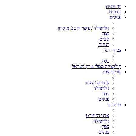
דף הבית
טבעות
עגילים
גולדפילד / ציפוי זהב 2 מיקרון
כסף
סטים
פנינים
צמידי רגל
כסף
קולקציית סמלי ארץ-ישראל
שרשראות
אוניקס / אגת
גולדפילד
כסף
פנינים
צמידים
אבני המטייט
גולדפילד
כסף
פנינים